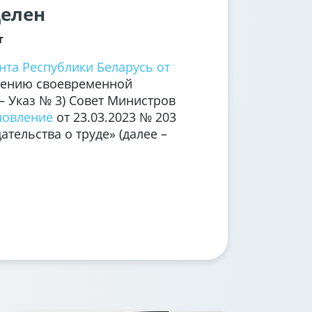
делен
т
нта Республики Беларусь от
чению своевременной
– Указ № 3) Совет Министров
новление
от 23.03.2023 № 203
тельства о труде» (далее –