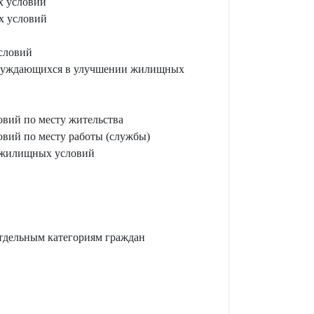
х условий
х условий
словий
те нуждающихся в улучшении жилищных
овий по месту жительства
овий по месту работы (службы)
и жилищных условий
тдельным категориям граждан