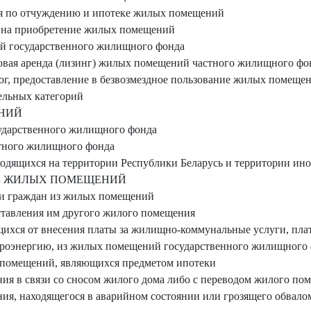
ия по отчуждению и ипотеке жилых помещений
й на приобретение жилых помещений
й государственного жилищного фонда
совая аренда (лизинг) жилых помещений частного жилищного фо
алог, предоставление в безвозмездное пользование жилых помещ
ельных категорий
НИЙ
ударственного жилищного фонда
тного жилищного фонда
одящихся на территории Республики Беларусь и территории ино
ИЗ ЖИЛЫХ ПОМЕЩЕНИЙ
ии граждан из жилых помещений
оставления им другого жилого помещения
щихся от внесения платы за жилищно-коммунальные услуги, пл
троэнергию, из жилых помещений государственного жилищного
 помещений, являющихся предметом ипотеки
ия в связи со сносом жилого дома либо с переводом жилого по
ия, находящегося в аварийном состоянии или грозящего обвалом,