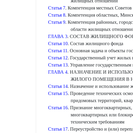
жилищных отношений
Статья 7
. Компетенция местных Советов
Статья 8
. Компетенция областных, Минс
Статья 9
. Компетенция районных, городс
области жилищных отношени
ГЛАВА 3
. СОСТАВ ЖИЛИЩНОГО ФО
Статья 10
. Состав жилищного фонда
Статья 11
. Основная задача и объекты г
Статья 12
. Государственный учет жилых
Статья 13
. Управление государственны
ГЛАВА 4
. НАЗНАЧЕНИЕ И ИСПОЛЬЗ
ЖИЛОГО ПОМЕЩЕНИЯ В 
Статья 14
. Назначение и использование
Статья 15
. Проведение технических осм
придомовых территорий, ква
Статья 16
. Признание многоквартирных,
многоквартирных или блокир
техническим требованиям
Статья 17
. Переустройство и (или) пере