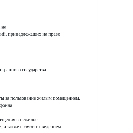
нда
ений, принадлежащих на праве
странного государства
аты за пользование жилым помещением,
 фонда
мещения в нежилое
 а также в связи с введением