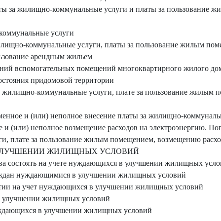
аты за жилищно-коммунальные услуги и платы за пользование 
-коммунальные услуги
жилищно-коммунальные услуги, платы за пользование жилым пом
льзование арендным жильем
ений вспомогательных помещений многоквартирного жилого дом
состояния придомовой территории
 за жилищно-коммунальные услуги, плате за пользование жилым 
еменное и (или) неполное внесение платы за жилищно-коммунал
 и (или) неполное возмещение расходов на электроэнергию. Пог
, плате за пользование жилым помещением, возмещению расхо
 УЛУЧШЕНИИ ЖИЛИЩНЫХ УСЛОВИЙ
ава состоять на учете нуждающихся в улучшении жилищных усл
раждан нуждающимися в улучшении жилищных условий
нятии на учет нуждающихся в улучшении жилищных условий
 в улучшении жилищных условий
нуждающихся в улучшении жилищных условий