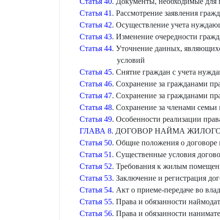
Статья 40
. Документы, необходимые для
Статья 41
. Рассмотрение заявления гра
Статья 42
. Осуществление учета нужда
Статья 43
. Изменение очередности граж
Статья 44
. Уточнение данных, являющих
условий
Статья 45
. Снятие граждан с учета нуж
Статья 46
. Сохранение за гражданами п
Статья 47
. Сохранение за гражданами п
Статья 48
. Сохранение за членами семь
Статья 49
. Особенности реализации пра
ГЛАВА 8
. ДОГОВОР НАЙМА ЖИЛО
Статья 50
. Общие положения о договоре
Статья 51
. Существенные условия догов
Статья 52
. Требования к жилым помещен
Статья 53
. Заключение и регистрация д
Статья 54
. Акт о приеме-передаче во вл
Статья 55
. Права и обязанности наймод
Статья 56
. Права и обязанности нанима