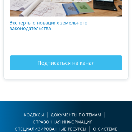
кого
Эксперты о новациях земельного
Гос
вой
законодательства
хоз
оты
зак
Подписаться на канал
КОДЕКСЫ
ДОКУМЕНТЫ ПО ТЕМАМ
СПРАВОЧНАЯ ИНФОРМАЦИЯ
СПЕЦИАЛИЗИРОВАННЫЕ РЕСУРСЫ
О СИСТЕМЕ