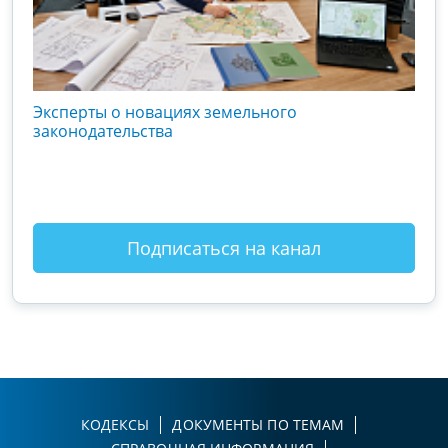
кого
Эксперты о новациях земельного
Гос
вой
законодательства
хоз
оты
зак
Подписаться на канал
КОДЕКСЫ
ДОКУМЕНТЫ ПО ТЕМАМ