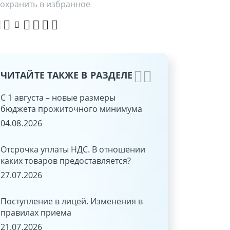
охранить в избранное
ЧИТАЙТЕ ТАКЖЕ В РАЗДЕЛЕ
С 1 августа – новые размеры
ЭТАЛОН-ONLINE: н
бюджета прожиточного минимума
функции
04.08.2026
15.06.2026
Отсрочка уплаты НДС. В отношении
Быстро и удобно: о
каких товаров предоставляется?
ЭТАЛОН-ONLINE че
«Оплати»!
27.07.2026
03.06.2026
Поступление в лицей. Изменения в
правилах приема
С 1 июня 2026 г. ст
рефинансирования 
21.07.2026