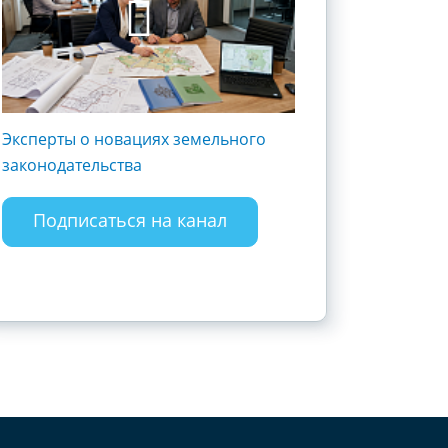
Эксперты о новациях земельного
Госрегистрация и 
законодательства
субъектов хозяйст
Разъясняем полож
закона
Подписаться на канал
Подписаться 