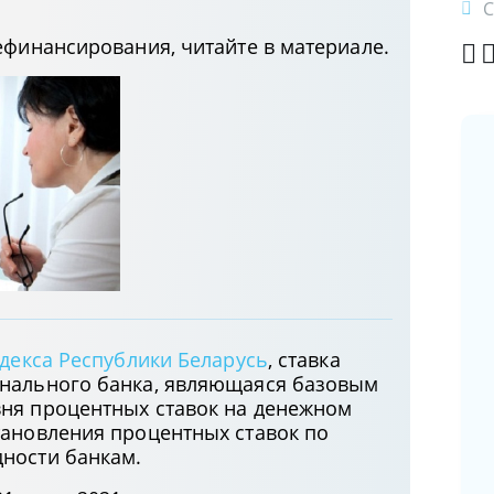
С
ефинансирования, читайте в материале.
Новая форма электронного счета-
фактуры и порядок его создания,
заполнения, хранения
18.05.2026
Доступ к актуальному
одекса Республики Беларусь
, ставка
законодательству Республики
онального банка, являющаяся базовым
Беларусь в вашем смартфоне: новая
ня процентных ставок на денежном
версия мобильного приложения
тановления процентных ставок по
ЭТАЛОН-ONLINE
ности банкам.
14.04.2026