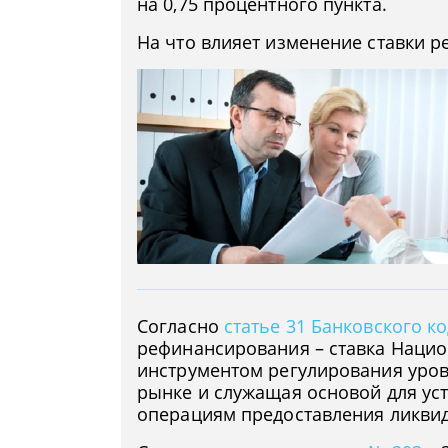
на 0,75 процентного пункта.
На что влияет изменение ставки р
Согласно
статье 31 Банковского к
рефинансирования – ставка Наци
инструментом регулирования уров
рынке и служащая основой для ус
операциям предоставления ликвид