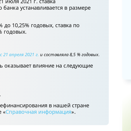
21 июля 2021 г. ставка
банка устанавливается в размере
Возмещение расходов при
направлении в командировку и
размеры суточных
% до 10,25% годовых, ставка по
10.04.2026
% годовых.
Новации по вопросам целевой
подготовки специалистов
с 21 апреля 2021 г.
и составляла 8,5 % годовых.
31.03.2026
ь оказывает влияние на следующие
.
 рефинансирования в нашей стране
 «
Справочная информация
».