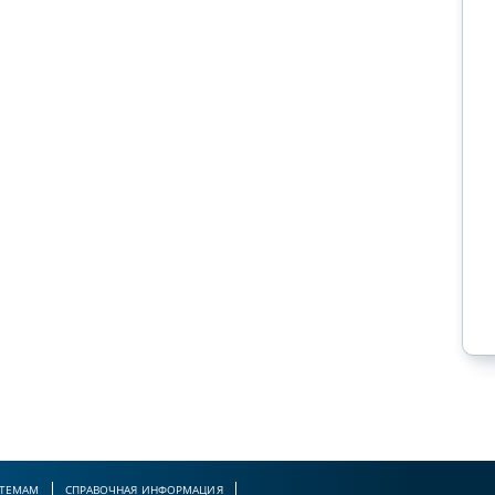
Организация пересмотра судебных
постановлений в кассационном
порядке в Апелляционном
экономическом суде
Подписаться на канал
 ТЕМАМ
СПРАВОЧНАЯ ИНФОРМАЦИЯ