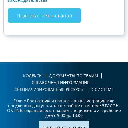
законодательства
хоз
зак
Подписаться на канал
КОДЕКСЫ
ДОКУМЕНТЫ ПО ТЕМАМ
СПРАВОЧНАЯ ИНФОРМАЦИЯ
СПЕЦИАЛИЗИРОВАННЫЕ РЕСУРСЫ
О СИСТЕМЕ
Если у Вас возникли вопросы по регистрации или
продлению доступа, а также работе в системе ЭТАЛОН-
ONLINE, обращайтесь к нашим специалистам в рабочие
дни с 9.00 до 18.00
Связаться с нами