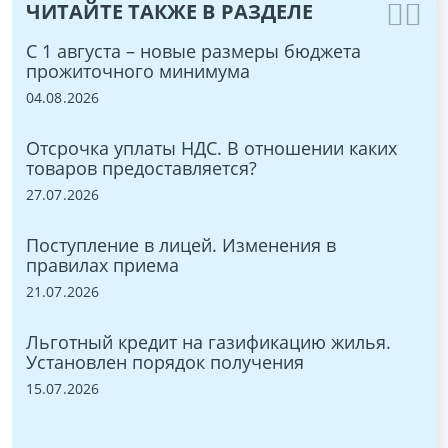
ЧИТАЙТЕ ТАКЖЕ В РАЗДЕЛЕ
С 1 августа – новые размеры бюджета
ЭТ
:
прожиточного минимума
15.
04.08.2026
Бы
Отсрочка уплаты НДС. В отношении каких
ON
товаров предоставляется?
03.
в
27.07.2026
С 
Поступление в лицей. Изменения в
9,
правилах приема
27.
и
21.07.2026
Но
Льготный кредит на газификацию жилья.
по
Установлен порядок получения
хр
15.07.2026
18.