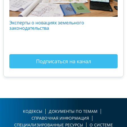
кого
Эксперты о новациях земельного
Гос
вой
законодательства
хоз
оты
зак
Подписаться на канал
КОДЕКСЫ
ДОКУМЕНТЫ ПО ТЕМАМ
СПРАВОЧНАЯ ИНФОРМАЦИЯ
СПЕЦИАЛИЗИРОВАННЫЕ РЕСУРСЫ
О СИСТЕМЕ