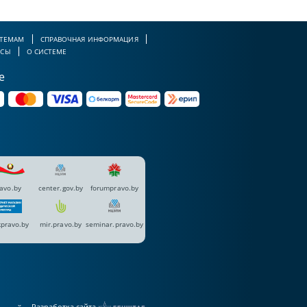
 ТЕМАМ
СПРАВОЧНАЯ ИНФОРМАЦИЯ
РСЫ
О СИСТЕМЕ
е
avo.by
center.gov.by
forumpravo.by
pravo.by
mir.pravo.by
seminar.pravo.by