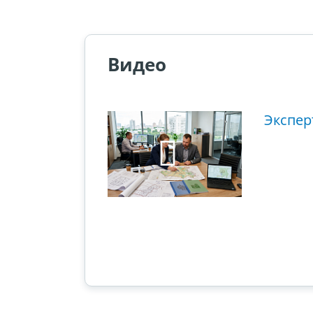
Видео
ющий этап
Экспер
ового суда