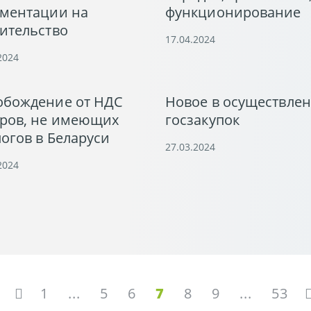
ументации на
функционирование
ительство
17.04.2024
2024
обождение от НДС
Новое в осуществле
аров, не имеющих
госзакупок
огов в Беларуси
27.03.2024
2024
1
...
5
6
7
8
9
...
53