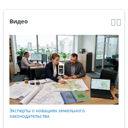
Видео
кого
Эксперты о новациях земельного
Гос
вой
законодательства
хоз
оты
зак