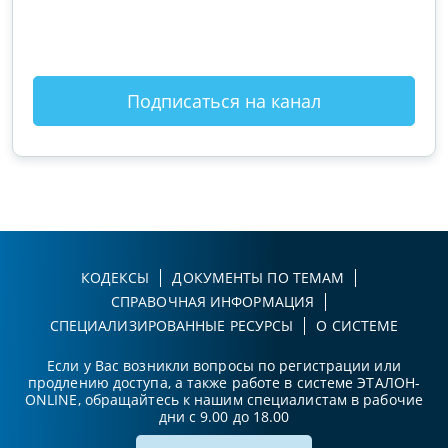
оты
зак
Подписаться на канал
КОДЕКСЫ
ДОКУМЕНТЫ ПО ТЕМАМ
СПРАВОЧНАЯ ИНФОРМАЦИЯ
СПЕЦИАЛИЗИРОВАННЫЕ РЕСУРСЫ
О СИСТЕМЕ
Если у Вас возникли вопросы по регистрации или
продлению доступа, а также работе в системе ЭТАЛОН-
ONLINE, обращайтесь к нашим специалистам в рабочие
дни с 9.00 до 18.00