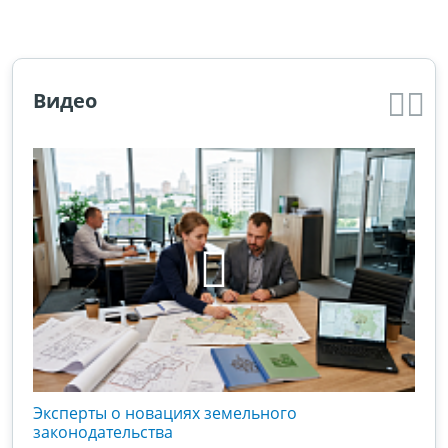
Видео
кого
Эксперты о новациях земельного
Гос
вой
законодательства
хоз