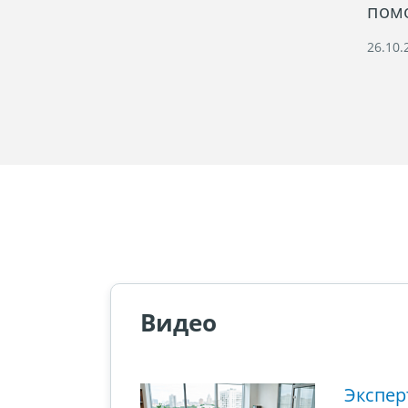
пом
26.10.
Видео
ющий этап
Экспер