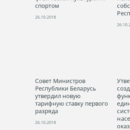
спортом
соб
Респ
26.10.2018
26.10.
Совет Министров
Утв
Республики Беларусь
созд
утвердил новую
фун
тарифную ставку первого
еди
разряда
сис
нас
26.10.2018
ока