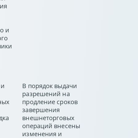
ния
о и
ого
лики
 и
В порядок выдачи
разрешений на
ных
продление сроков
завершения
дка
внешнеторговых
операций внесены
изменения и