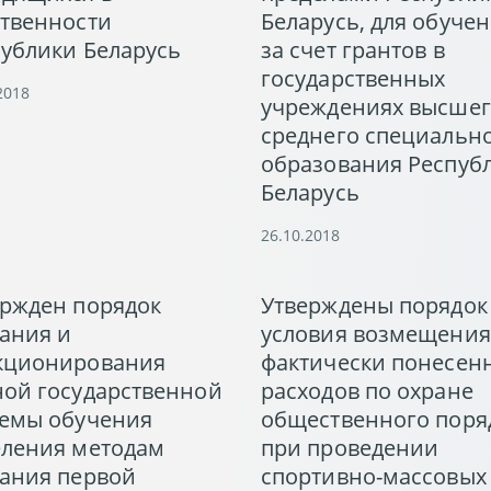
ственности
Беларусь, для обуче
ублики Беларусь
за счет грантов в
государственных
2018
учреждениях высшег
среднего специальн
образования Респуб
Беларусь
26.10.2018
ержден порядок
Утверждены порядок
ания и
условия возмещения
кционирования
фактически понесен
ной государственной
расходов по охране
темы обучения
общественного поря
еления методам
при проведении
зания первой
спортивно-массовых