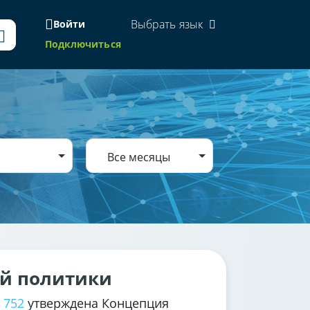
Выбрать язык
Войти
Подключиться
Все месяцы
ой политики
 752
утверждена Концепция