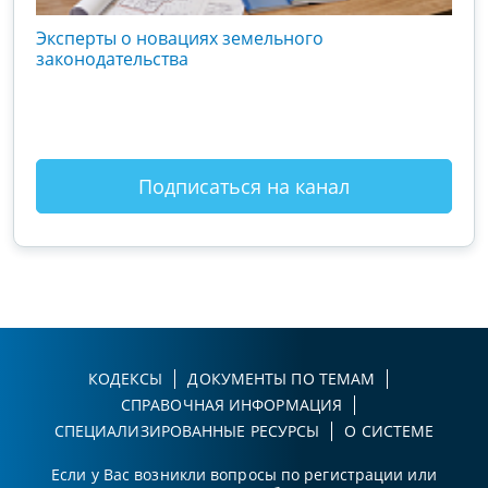
кого
Эксперты о новациях земельного
Гос
вой
законодательства
хоз
оты
зак
Подписаться на канал
КОДЕКСЫ
ДОКУМЕНТЫ ПО ТЕМАМ
СПРАВОЧНАЯ ИНФОРМАЦИЯ
СПЕЦИАЛИЗИРОВАННЫЕ РЕСУРСЫ
О СИСТЕМЕ
Если у Вас возникли вопросы по регистрации или