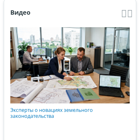
Видео
кого
Эксперты о новациях земельного
Гос
вой
законодательства
хоз
оты
зак