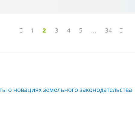
1
2
3
4
5
...
34
ты о новациях земельного законодательства