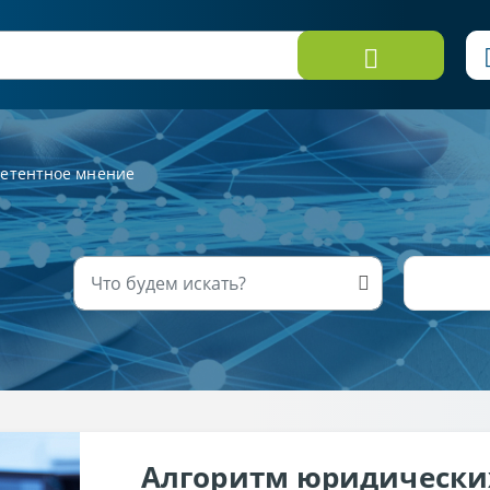
етентное мнение
Алгоритм юридически