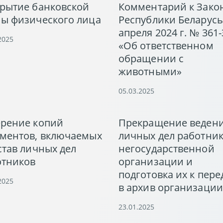
крытие банковской
Комментарий к Зако
ны физического лица
Республики Беларусь
апреля 2024 г. № 361-
2025
«Об ответственном
обращении с
животными»
05.03.2025
ерение копий
Прекращение веден
ументов, включаемых
личных дел работник
став личных дел
негосударственной
отников
организации и
подготовка их к пере
2025
в архив организации
23.01.2025