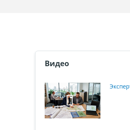
Видео
ющий этап
Экспер
ового суда