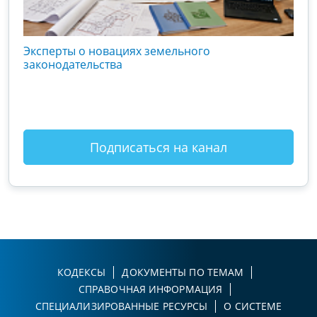
кого
Эксперты о новациях земельного
Гос
вой
законодательства
хоз
оты
зак
Подписаться на канал
КОДЕКСЫ
ДОКУМЕНТЫ ПО ТЕМАМ
СПРАВОЧНАЯ ИНФОРМАЦИЯ
СПЕЦИАЛИЗИРОВАННЫЕ РЕСУРСЫ
О СИСТЕМЕ