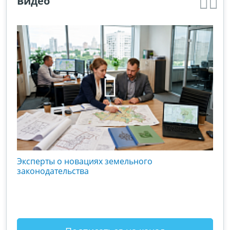
Видео
кого
Эксперты о новациях земельного
Гос
вой
законодательства
хоз
оты
зак