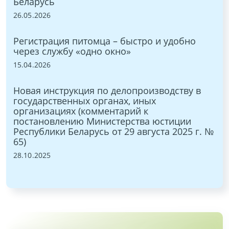
Беларусь
12.
26.05.2026
Ра
Регистрация питомца – быстро и удобно
до
 в
через службу «одно окно»
на
15.04.2026
27.
ния
Новая инструкция по делопроизводству в
Пр
государственных органах, иных
на
организациях (комментарий к
24.
й)
постановлению Министерства юстиции
Республики Беларусь от 29 августа 2025 г. №
65)
28.10.2025