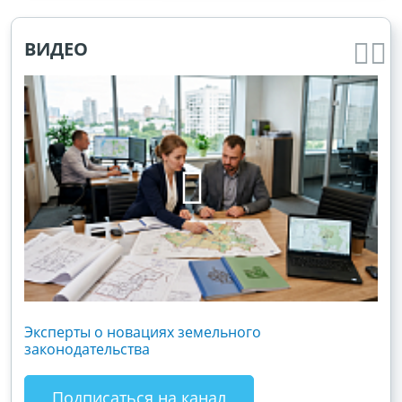
ВИДЕО
Эксперты о новациях земельного
Гос
законодательства
хоз
зак
Подписаться на канал