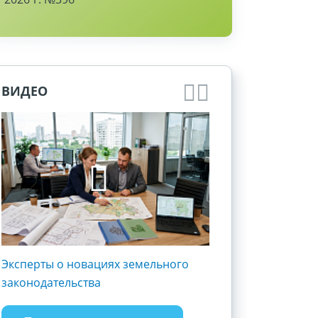
ВИДЕО
Эксперты о новациях земельного
Госрегистрация и 
законодательства
субъектов хозяйст
Разъясняем полож