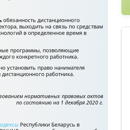
ь
обязанность дистанционного
ектора, выходить на связь по средствам
нологий в определенное время в
ьные программы, позволяющие
ждого конкретного работника.
но установить право нанимателя
й дистанционного работника.
ьзованием нормативных правовых актов
по состоянию на 1 декабря 2020 г.
Организация пересмотра судебных
постановлений в кассационном
порядке в Апелляционном
кодексы
Республики Беларусь в