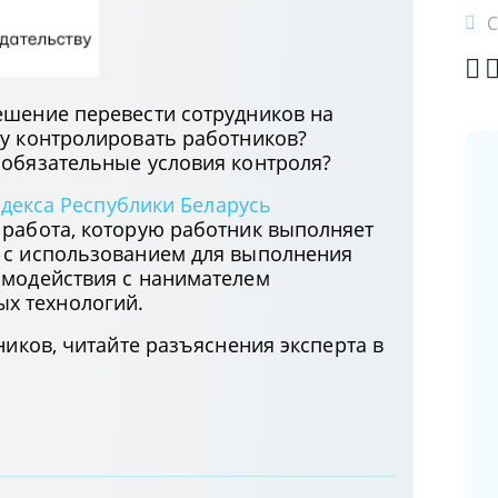
С
ешение перевести сотрудников на
ру контролировать работников?
 обязательные условия контроля?
декса Республики Беларусь
О возможности предоставления
 работа, которую работник выполняет
социального налогового вычета по
 с использованием для выполнения
расходам на оплату обучения детей
имодействия с нанимателем
х технологий.
10.06.2025
ников, читайте разъяснения эксперта в
Заключение соглашения о
сотрудничестве между банком
Республики Беларусь и страховой
компанией
05.06.2025