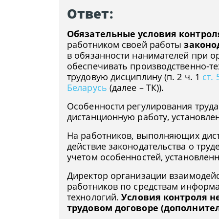
Ответ:
Обязательные условия контрол
работником своей работы
законо
в обязанности нанимателей при о
обеспечивать производственно-те
трудовую дисциплину (п. 2 ч. 1
ст.
Беларусь
(далее – ТК)).
Особенности регулирования труд
дистанционную работу, установле
На работников, выполняющих дист
действие законодательства о труде
учетом особенностей, установлен
Директор организации взаимодейс
работников по средствам инфор
технологий.
Условия контроля н
трудовом договоре (дополните