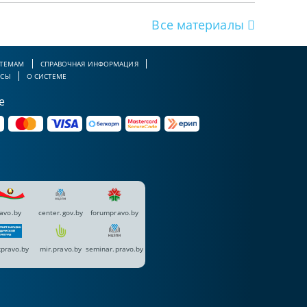
Все материалы
 ТЕМАМ
СПРАВОЧНАЯ ИНФОРМАЦИЯ
РСЫ
О СИСТЕМЕ
е
avo.by
center.gov.by
forumpravo.by
pravo.by
mir.pravo.by
seminar.pravo.by