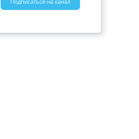
закона
Подписаться на канал
Подписаться 