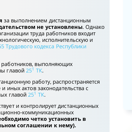
Сопроводительные письма
(запросы), направленные в
госорганы (организации) в
я
за выполнением дистанционным
отношении кандидата на должность
дательством не установлены
. Однако
служащего: нюансы оформления и
рганизации труда работников входит
хранения
хнологическую, исполнительскую и
 55 Трудового кодекса Республики
02.06.2025
10 ответов на вопросы по
а работников, выполняющих
обязательному аудиту годовой
1
ны главой
25
ТК
.
бухгалтерской (финансовой)
анционную работу, распространяется
отчетности за 2024 год
 и иных актов законодательства с
15.05.2025
1
ных главой
25
ТК
.
твует и контролирует дистанционных
мационно-коммуникационных
еобходимо четко установить в
льном соглашении к нему).