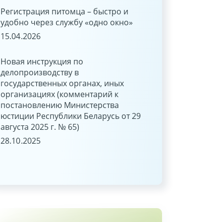
Регистрация питомца – быстро и
Распоряжение
удобно через службу «одно окно»
несовершеннолетни
лет денежными сре
15.04.2026
находящимися на б
27.06.2025
Новая инструкция по
делопроизводству в
государственных органах, иных
Применение льгот 
организациях (комментарий к
подоходного налог
постановлению Министерства
внешних совмести
юстиции Республики Беларусь от 29
24.06.2025
августа 2025 г. № 65)
28.10.2025