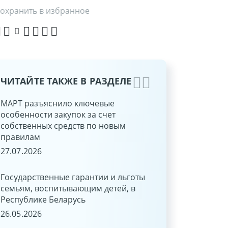
охранить в избранное
ЧИТАЙТЕ ТАКЖЕ В РАЗДЕЛЕ
МАРТ разъяснило ключевые
Медосмотры работ
особенности закупок за счет
организации в 2025
собственных средств по новым
бухгалтерский и н
правилам
17.09.2025
27.07.2026
Расчет среднего за
Государственные гарантии и льготы
сохраняемого рабо
семьям, воспитывающим детей, в
нахождения на ку
Республике Беларусь
квалификации
26.05.2026
12.07.2025