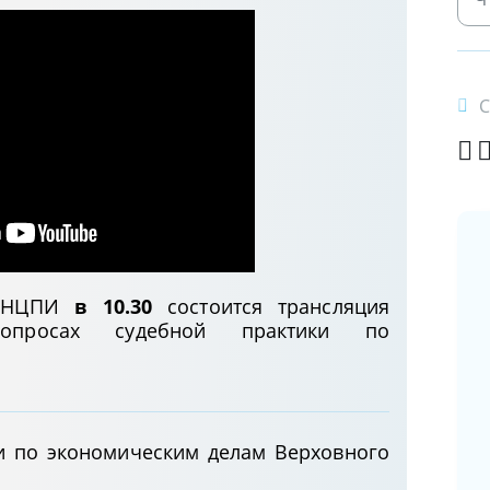
С
е НЦПИ
в 10.30
состоится трансляция
О возможности предоставления
опросах судебной практики по
социального налогового вычета по
расходам на оплату обучения детей
10.06.2025
Заключение соглашения о
ии по экономическим делам Верховного
сотрудничестве между банком
Республики Беларусь и страховой