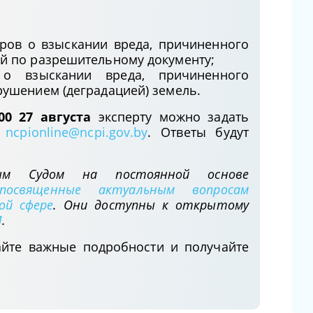
компанией
05.06.2025
ров о взыскании вреда, причиненного
й по разрешительному документу;
Сопроводительные письма
 о взыскании вреда, причиненного
(запросы), направленные в
рушением (деградацией) земель.
госорганы (организации) в
отношении кандидата на должность
.00 27 августа
эксперту можно задать
служащего: нюансы оформления и
е
ncpionline@ncpi.gov.by
. Ответы будут
хранения
02.06.2025
ым Судом на постоянной основе
 посвященные актуальным вопросам
10 ответов на вопросы по
ой сфере
. Они доступны к открытому
обязательному аудиту годовой
И
.
бухгалтерской (финансовой)
айте важные подробности и получайте
отчетности за 2024 год
15.05.2025