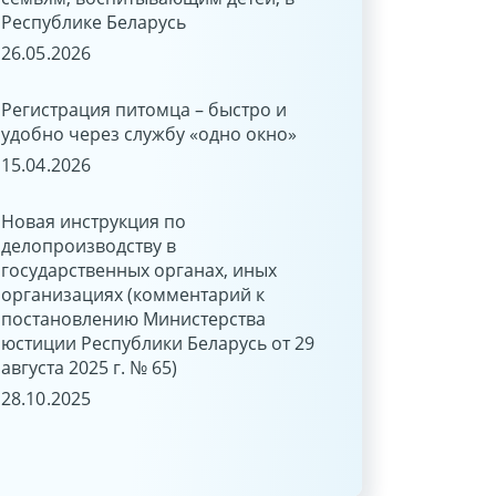
Республике Беларусь
квалификации
26.05.2026
12.07.2025
Регистрация питомца – быстро и
Распоряжение
удобно через службу «одно окно»
несовершеннолетни
лет денежными сре
15.04.2026
находящимися на б
27.06.2025
Новая инструкция по
делопроизводству в
государственных органах, иных
Применение льгот 
организациях (комментарий к
подоходного налог
постановлению Министерства
внешних совмести
юстиции Республики Беларусь от 29
24.06.2025
августа 2025 г. № 65)
28.10.2025