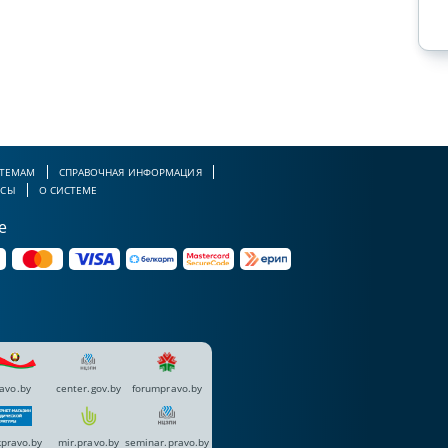
Подписаться на канал
 ТЕМАМ
СПРАВОЧНАЯ ИНФОРМАЦИЯ
РСЫ
О СИСТЕМЕ
е
avo.by
center.gov.by
forumpravo.by
pravo.by
mir.pravo.by
seminar.pravo.by