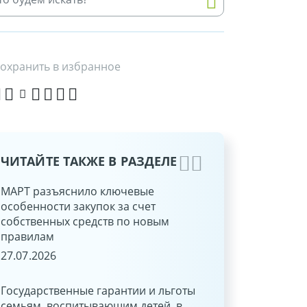
охранить в избранное
ЧИТАЙТЕ ТАКЖЕ В РАЗДЕЛЕ
МАРТ разъяснило ключевые
Медосмотры работ
особенности закупок за счет
организации в 2025
собственных средств по новым
бухгалтерский и н
правилам
17.09.2025
27.07.2026
Расчет среднего за
Государственные гарантии и льготы
сохраняемого рабо
семьям, воспитывающим детей, в
нахождения на ку