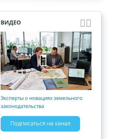
ВИДЕО
Эксперты о новациях земельного
Госрегистрация и 
законодательства
субъектов хозяйст
Разъясняем полож
закона
Подписаться на канал