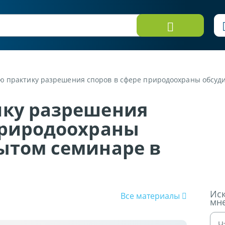
ю практику разрешения споров в сфере природоохраны обсуд
ику разрешения
природоохраны
ытом семинаре в
Иск
Все материалы
мн