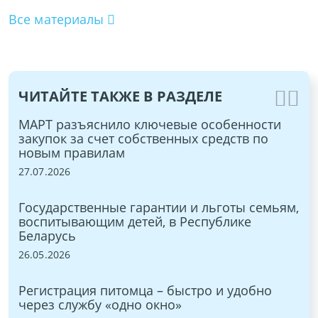
Все материалы
ЧИТАЙТЕ ТАКЖЕ В РАЗДЕЛЕ
МАРТ разъяснило ключевые особенности
Ме
закупок за счет собственных средств по
20
новым правилам
17.
27.07.2026
Ра
е
Государственные гарантии и льготы семьям,
ра
воспитывающим детей, в Республике
по
Беларусь
12.
26.05.2026
Ра
Регистрация питомца – быстро и удобно
до
 в
через службу «одно окно»
на