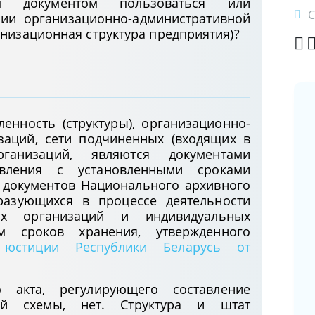
документом пользоваться или
С
нии организационно-административной
анизационная структура предприятия)?
енность (структуры), организационно-
заций, сети подчиненных (входящих в
О возможности предоставления
рганизаций, являются документами
социального налогового вычета по
вления с установленными сроками
расходам на оплату обучения детей
документов Национального архивного
10.06.2025
разующихся в процессе деятельности
ых организаций и индивидуальных
Заключение соглашения о
ем сроков хранения, утвержденного
сотрудничестве между банком
 юстиции Республики Беларусь от
Республики Беларусь и страховой
компанией
о акта, регулирующего составление
05.06.2025
вной схемы, нет. Структура и штат