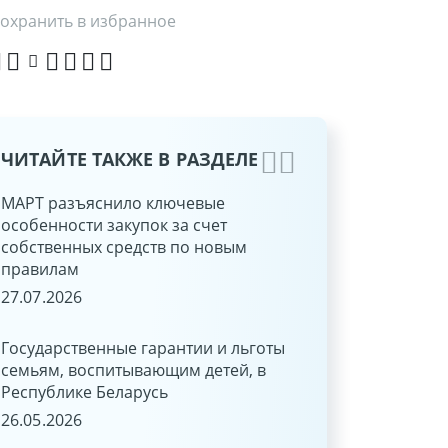
охранить в избранное
ЧИТАЙТЕ ТАКЖЕ В РАЗДЕЛЕ
МАРТ разъяснило ключевые
Медосмотры работ
особенности закупок за счет
организации в 2025
собственных средств по новым
бухгалтерский и н
правилам
17.09.2025
27.07.2026
Расчет среднего за
Государственные гарантии и льготы
сохраняемого рабо
семьям, воспитывающим детей, в
нахождения на ку
Республике Беларусь
квалификации
26.05.2026
12.07.2025