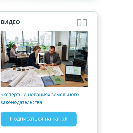
ВИДЕО
Эксперты о новациях земельного
Госрегистрация и 
законодательства
субъектов хозяйст
Разъясняем полож
закона
Подписаться на канал