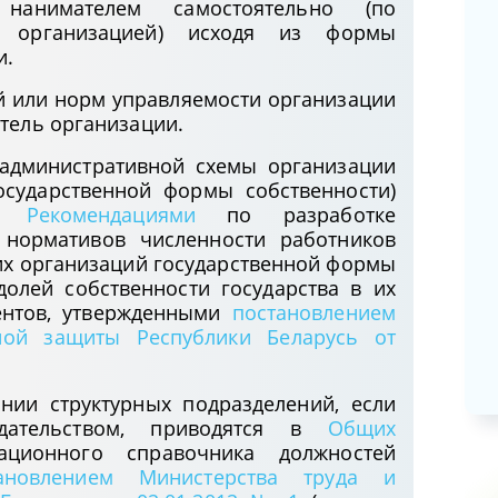
 нанимателем самостоятельно (по
Сопроводительные письма
 организацией) исходя из формы
(запросы), направленные в
и.
госорганы (организации) в
й или норм управляемости организации
отношении кандидата на должность
тель организации.
служащего: нюансы оформления и
хранения
-административной схемы организации
02.06.2025
осударственной формы собственности)
ся
Рекомендациями
по разработке
10 ответов на вопросы по
 нормативов численности работников
обязательному аудиту годовой
их организаций государственной формы
бухгалтерской (финансовой)
долей собственности государства в их
отчетности за 2024 год
ентов, утвержденными
постановлением
ной защиты Республики Беларусь от
15.05.2025
нии структурных подразделений, если
дательством, приводятся в
Общих
ционного справочника должностей
тановлением Министерства труда и