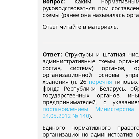
Вопрос:
Каким нормативным 
руководствоваться при составле
схемы (ранее она называлась орг
Ответ читайте в материале.
Ответ:
Структуры и штатная числ
административные схемы органи
состав, систему) органов, о
организационной основы упра
хранения (п. 26
перечня
типовых 
фонда Республики Беларусь, об
государственных органов, ин
предпринимателей, с указани
постановлением Министерства
24.05.2012 № 140
).
Единого нормативного правог
организационно-администрати