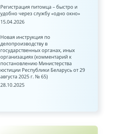
Регистрация питомца – быстро и
Распоряжение
удобно через службу «одно окно»
несовершеннолетни
лет денежными сре
15.04.2026
находящимися на б
27.06.2025
Новая инструкция по
делопроизводству в
государственных органах, иных
Применение льгот 
организациях (комментарий к
подоходного налог
постановлению Министерства
внешних совмести
юстиции Республики Беларусь от 29
24.06.2025
августа 2025 г. № 65)
28.10.2025