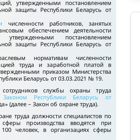
аций, утвержденными постановлением
ьной защиты Республики Беларусь от
и
численности работников, занятых
ансовым обеспечением деятельности
, утвержденными постановлением
ьной защиты Республики Беларусь от
слевым нормативам численности
зацией труда и заработной платой в
утвержденными приказом Министерства
ублики Беларусь от 03.03.2021 № 19.
 сотрудников службы охраны труда
я
Законом Республики Беларусь от
Организация пересмотра судебных
а» (далее – Закон об охране труда).
постановлений в кассационном
порядке в Апелляционном
ране труда должности специалистов по
 сферы производства вводятся при
экономическом суде
 100 человек, в организациях сферы