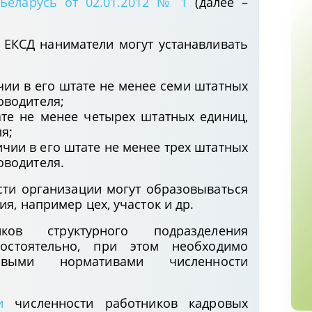
Беларусь от 02.01.2012 № 1
(далее –
ЕКСД наниматели могут устанавливать
:
чии в его штате не менее семи штатных
оводителя;
ате не менее четырех штатных единиц,
я;
личии в его штате не менее трех штатных
оводителя.
сти организации могут образовываться
я, например цех, участок и др.
ков структурного подразделения
мостоятельно, при этом необходимо
левыми нормативами численности
и
численности работников кадровых