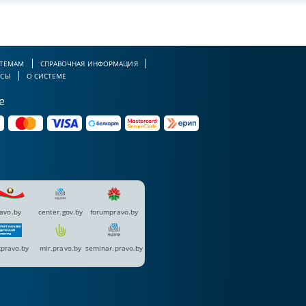
 ТЕМАМ
СПРАВОЧНАЯ ИНФОРМАЦИЯ
РСЫ
О СИСТЕМЕ
е
avo.by
center.gov.by
forumpravo.by
pravo.by
mir.pravo.by
seminar.pravo.by