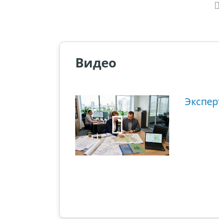
Видео
ющий этап
Экспер
ового суда