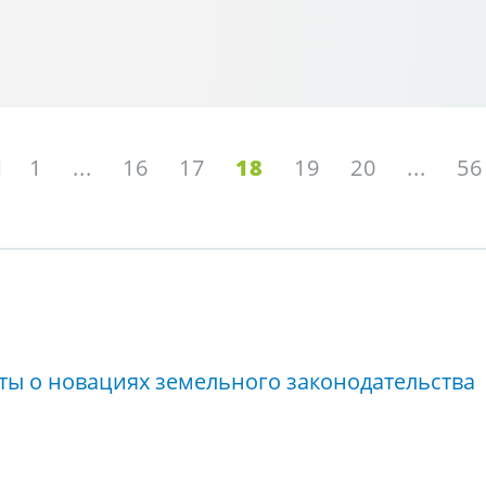
1
...
16
17
18
19
20
...
56
ты о новациях земельного законодательства