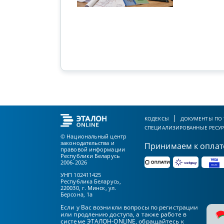
КОДЕКСЫ
ДОКУМЕНТЫ ПО
СПЕЦИАЛИЗИРОВАННЫЕ РЕСУ
© Национальный центр
законодательства и
Принимаем к оплат
правовой информации
Республики Беларусь
2006-2026
УНП 102411425
Республика Беларусь,
220030, г. Минск, ул.
Берсона, 1а
Если у Вас возникли вопросы по регистрации
или продлению доступа, а также работе в
системе ЭТАЛОН-ONLINE, обращайтесь к