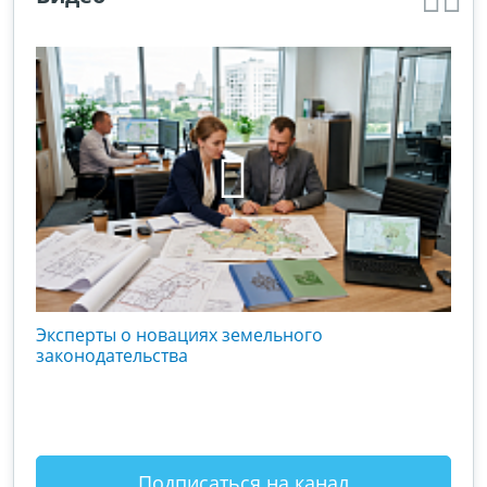
кого
Эксперты о новациях земельного
Гос
вой
законодательства
хоз
оты
зак
Подписаться на канал