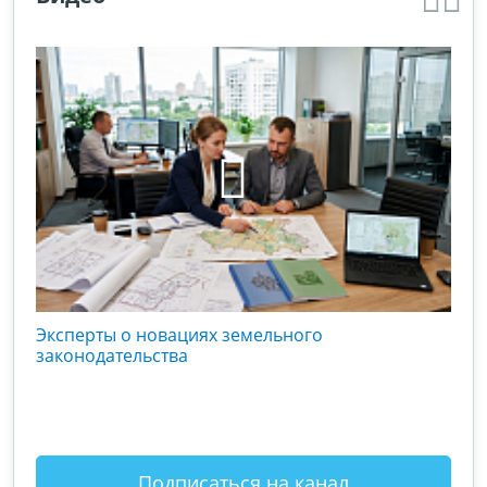
кого
Эксперты о новациях земельного
Гос
вой
законодательства
хоз
оты
зак
Подписаться на канал