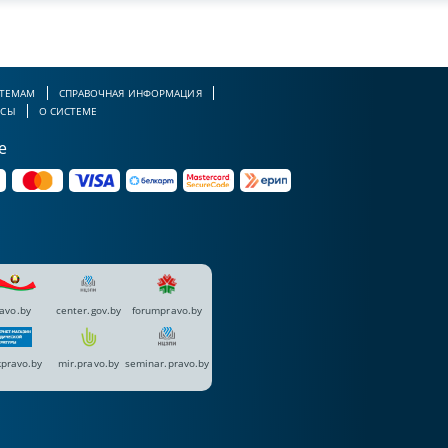
 ТЕМАМ
СПРАВОЧНАЯ ИНФОРМАЦИЯ
РСЫ
О СИСТЕМЕ
е
avo.by
center.gov.by
forumpravo.by
pravo.by
mir.pravo.by
seminar.pravo.by