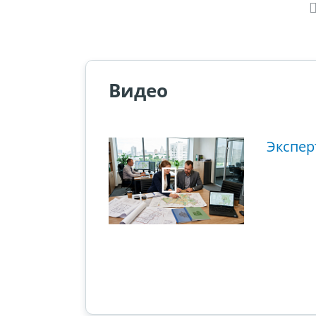
Видео
ющий этап
Экспер
ового суда