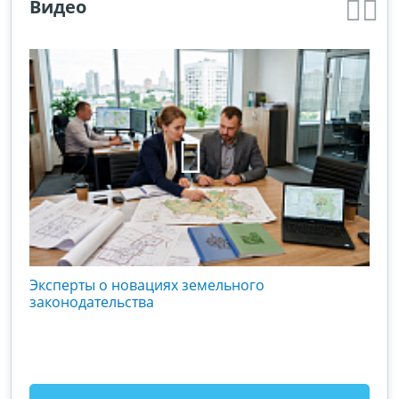
Видео
кого
Эксперты о новациях земельного
Гос
вой
законодательства
хоз
оты
зак