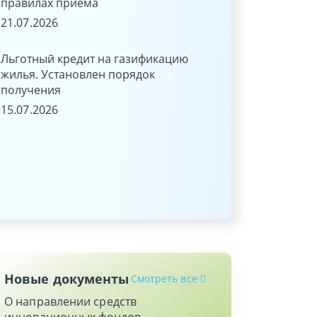
правилах приема
С 1 июня 2026 г. ст
рефинансирования 
21.07.2026
27.05.2026
Льготный кредит на газификацию
жилья. Установлен порядок
Новые функциона
получения
возможности разд
15.07.2026
22.05.2026
Новые документы
Смотреть все
О направлении средств