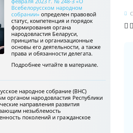
февраля 2023 г. № 248-З «О
Всебелорусском народном
С
собрании»
определен правовой
статус, компетенция и порядок
формирования органа
народовластия Беларуси,
принципы и организационные
основы его деятельности, а также
права и обязанности делегата.
Подробнее читайте в материале.
Новая форма электронного счета-
фактуры и порядок его создания,
заполнения, хранения
18.05.2026
усское народное собрание (ВНС)
ым органом народовластия Республики
ческие направления развития
Доступ к актуальному
чивающим незыблемость
законодательству Республики
венность поколений и гражданское
Беларусь в вашем смартфоне: новая
версия мобильного приложения
ЭТАЛОН-ONLINE