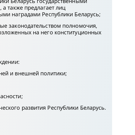
ики Беларусь государственными
 а также предлагает лиц
ыми наградами Республики Беларусь;
ные законодательством полномочия,
озложенных на него конституционных
ждении:
ней и внешней политики;
асности;
еского развития Республики Беларусь.