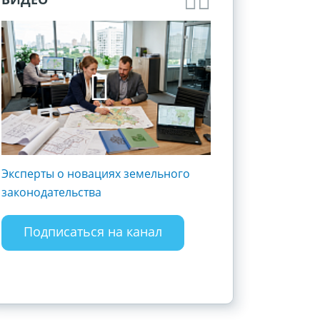
Эксперты о новациях земельного
Госрегистрация и 
законодательства
субъектов хозяйст
Разъясняем полож
закона
Подписаться на канал
Подписаться 