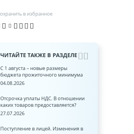
охранить в избранное
ЧИТАЙТЕ ТАКЖЕ В РАЗДЕЛЕ
С 1 августа – новые размеры
ЭТАЛОН-ONLINE: н
бюджета прожиточного минимума
функции
04.08.2026
15.06.2026
Отсрочка уплаты НДС. В отношении
Быстро и удобно: о
каких товаров предоставляется?
ЭТАЛОН-ONLINE че
«Оплати»!
27.07.2026
03.06.2026
Поступление в лицей. Изменения в