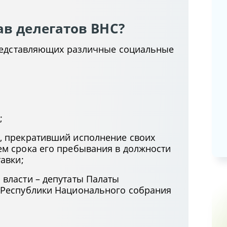
14.04.2026
ав делегатов ВНС?
Возмещение расходов при
направлении в командировку и
представляющих различные социальные
размеры суточных
10.04.2026
Новации по вопросам целевой
подготовки специалистов
;
31.03.2026
, прекративший исполнение своих
ем срока его пребывания в должности
авки;
 власти – депутаты Палаты
 Республики Национального собрания