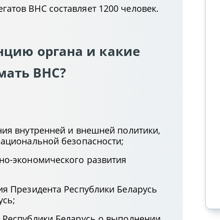
гатов ВНС составляет 1200 человек.
нцию органа и какие
мать ВНС?
Организация пересмотра судебных
ия внутренней и внешней политики,
постановлений в кассационном
национальной безопасности;
порядке в Апелляционном
экономическом суде
но-экономического развития
Подписаться на канал
ия Президента Республики Беларусь
усь;
 Республики Беларусь о выполнении