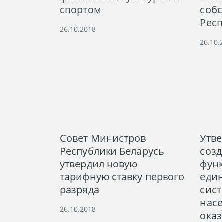
спортом
соб
Респ
26.10.2018
26.10.
Совет Министров
Утв
Республики Беларусь
созд
утвердил новую
фун
тарифную ставку первого
еди
разряда
сис
нас
26.10.2018
ока