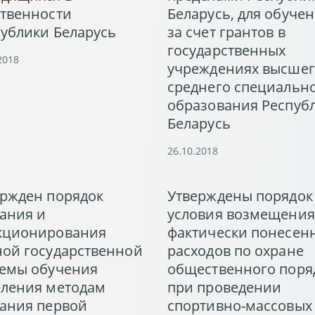
ственности
Беларусь, для обуче
ублики Беларусь
за счет грантов в
государственных
2018
учреждениях высшег
среднего специальн
образования Респуб
Беларусь
26.10.2018
ержден порядок
Утверждены порядок
ания и
условия возмещения
кционирования
фактически понесен
ной государственной
расходов по охране
темы обучения
общественного поря
еления методам
при проведении
зания первой
спортивно-массовых