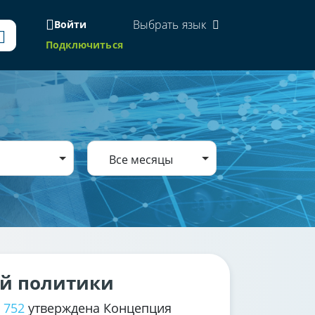
Выбрать язык
Войти
Подключиться
Все месяцы
ой политики
 752
утверждена Концепция