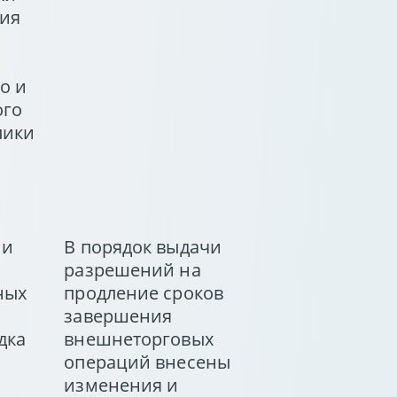
ния
о и
ого
лики
 и
В порядок выдачи
разрешений на
ных
продление сроков
завершения
дка
внешнеторговых
операций внесены
изменения и