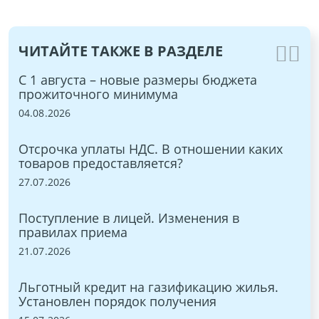
ЧИТАЙТЕ ТАКЖЕ В РАЗДЕЛЕ
ы и
С 1 августа – новые размеры бюджета
ЭТ
прожиточного минимума
15.
04.08.2026
Бы
Отсрочка уплаты НДС. В отношении каких
ON
товаров предоставляется?
03.
:
27.07.2026
С 
Поступление в лицей. Изменения в
9,
правилах приема
27.
21.07.2026
в
Но
Льготный кредит на газификацию жилья.
ра
Установлен порядок получения
22.