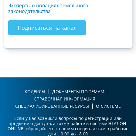
Эксперты о новациях земельного
Гос
законодательства
хоз
зак
Подписаться на канал
КОДЕКСЫ
ДОКУМЕНТЫ ПО ТЕМАМ
СПРАВОЧНАЯ ИНФОРМАЦИЯ
СПЕЦИАЛИЗИРОВАННЫЕ РЕСУРСЫ
О СИСТЕМЕ
Если у Вас возникли вопросы по регистрации или
продлению доступа, а также работе в системе ЭТАЛОН-
ONLINE, обращайтесь к нашим специалистам в рабочие
дни с 9.00 до 18.00