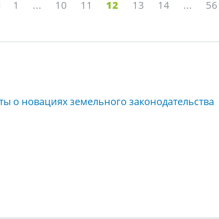
1
...
10
11
12
13
14
...
56
ты о новациях земельного законодательства