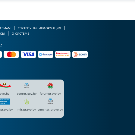
 ТЕМАМ
СПРАВОЧНАЯ ИНФОРМАЦИЯ
РСЫ
О СИСТЕМЕ
е
avo.by
center.gov.by
forumpravo.by
pravo.by
mir.pravo.by
seminar.pravo.by