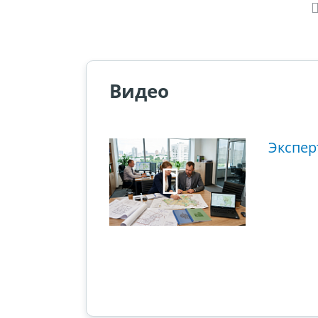
Видео
ющий этап
Экспер
ового суда