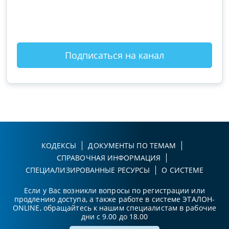
оты
зак
Подписаться на канал
КОДЕКСЫ
ДОКУМЕНТЫ ПО ТЕМАМ
СПРАВОЧНАЯ ИНФОРМАЦИЯ
СПЕЦИАЛИЗИРОВАННЫЕ РЕСУРСЫ
О СИСТЕМЕ
Если у Вас возникли вопросы по регистрации или
продлению доступа, а также работе в системе ЭТАЛОН-
ONLINE, обращайтесь к нашим специалистам в рабочие
дни с 9.00 до 18.00