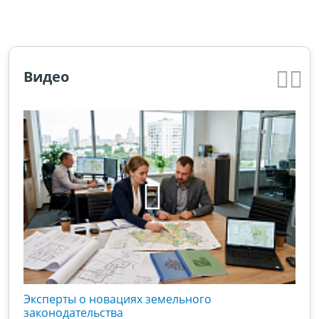
Видео
кого
Эксперты о новациях земельного
Гос
вой
законодательства
хоз