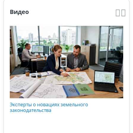
Видео
кого
Эксперты о новациях земельного
Гос
вой
законодательства
хоз
оты
зак