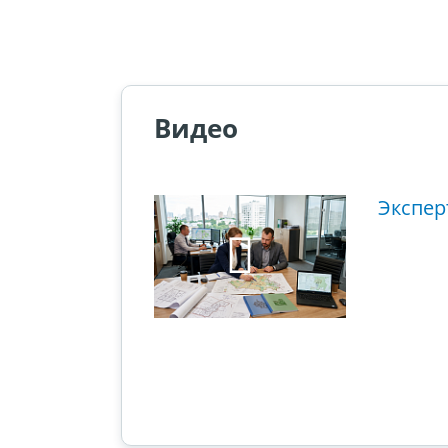
Видео
ющий этап
Экспер
ового суда