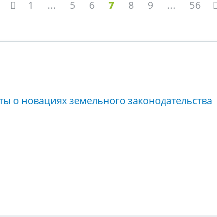
1
...
5
6
7
8
9
...
56
ты о новациях земельного законодательства