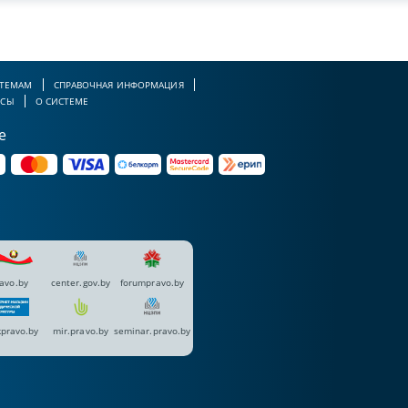
 ТЕМАМ
СПРАВОЧНАЯ ИНФОРМАЦИЯ
РСЫ
О СИСТЕМЕ
е
avo.by
center.gov.by
forumpravo.by
pravo.by
mir.pravo.by
seminar.pravo.by