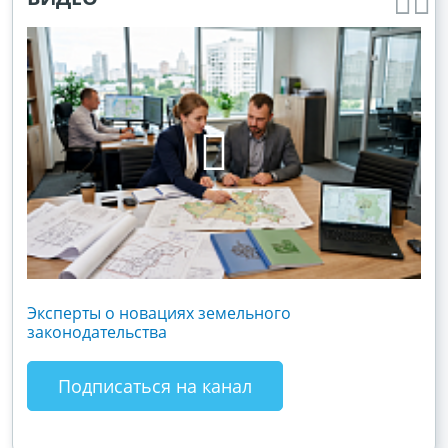
Эксперты о новациях земельного
Гос
законодательства
хоз
зак
Подписаться на канал