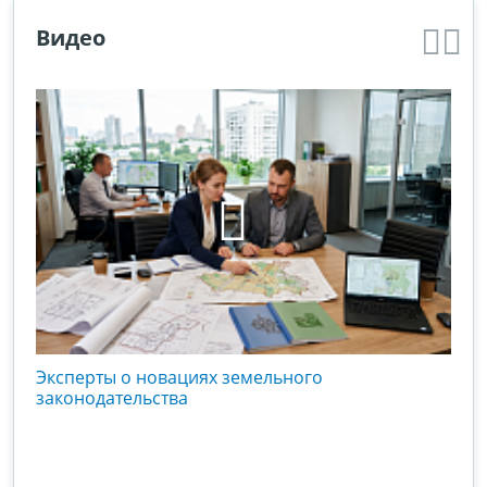
Видео
кого
Эксперты о новациях земельного
Гос
вой
законодательства
хоз
оты
зак