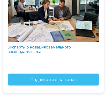
кого
Эксперты о новациях земельного
Гос
вой
законодательства
хоз
оты
зак
Подписаться на канал