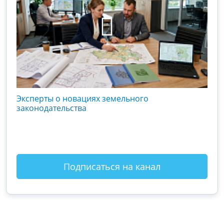
кого
Эксперты о новациях земельного
Гос
вой
законодательства
хоз
оты
зак
Подписаться на канал