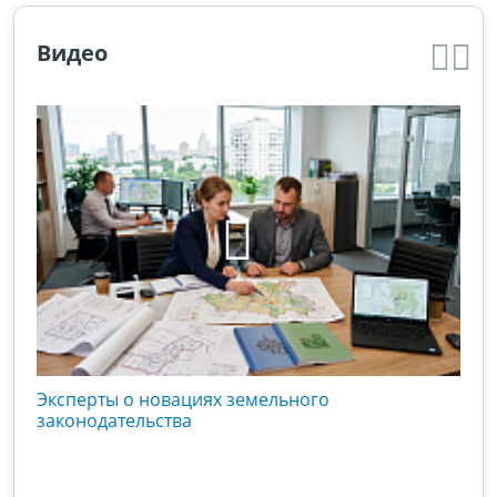
Видео
кого
Эксперты о новациях земельного
Гос
вой
законодательства
хоз
оты
зак