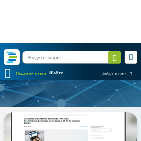
Войти
Подключиться
Выбрать язык
Обзор законодательства
Все месяцы