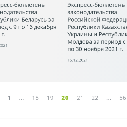
пресс-бюллетень
Экспресс-бюллетень
нодательства
законодательства
ублики Беларусь за
Российской Федерац
од с 9 по 16 декабря
Республики Казахста
 г.
Украины и Республи
Молдова за период с
2021
по 30 ноября 2021 г.
15.12.2021
1
...
18
19
20
21
22
...
56