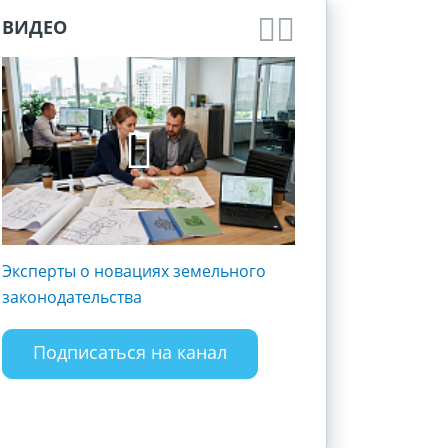
ВИДЕО
Эксперты о новациях земельного
Госрегистрация и 
законодательства
субъектов хозяйст
Разъясняем полож
закона
Подписаться на канал
Подписаться 