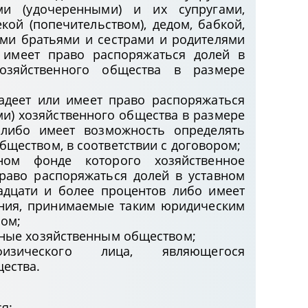
ми (удочеренными) и их супругами,
ой (попечительством), дедом, бабкой,
ыми братьями и сестрами и родителями
и имеет право распоряжаться долей в
хозяйственного общества в размере
адеет или имеет право распоряжаться
ми) хозяйственного общества в размере
 либо имеет возможность определять
ществом, в соответствии с договором;
ном фонде которого хозяйственное
раво распоряжаться долей в уставном
адцати и более процентов либо имеет
ния, принимаемые таким юридическим
ром;
нные хозяйственным обществом;
изического лица, являющегося
ества.
я: