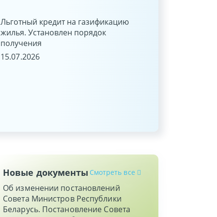
27.05.2026
Льготный кредит на газификацию
жилья. Установлен порядок
Новые функциона
получения
возможности разд
15.07.2026
22.05.2026
Новые документы
Смотреть все
Об изменении постановлений
Совета Министров Республики
Беларусь. Постановление Совета