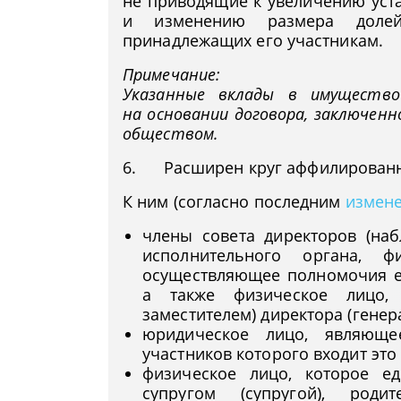
не приводящие к увеличению уст
и изменению размера долей 
принадлежащих его участникам.
Примечание:
Указанные вклады в имущество
на основании договора, заключен
обществом.
6. Расширен круг аффилированн
К ним (согласно последним
измен
члены совета директоров (наб
исполнительного органа, ф
осуществляющее полномочия е
а также физическое лицо, 
заместителем) директора (генер
юридическое лицо, являюще
участников которого входит это
физическое лицо, которое е
супругом (супругой), род