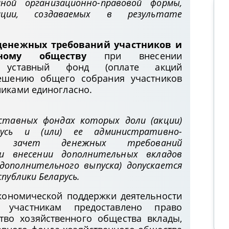
ной организационно-правовой формы,
ации, создаваемых в результате
денежных требований участников и
ному обществу
при внесении
 уставный фонд (оплате акций
решению общего собрания участников
никами единогласно.
ставных фондах которых доли (акции)
русь и (или) ее административно-
Организация пересмотра судебных
м, зачет денежных требований
постановлений в кассационном
и внесении дополнительных вкладов
дополнительного выпуска) допускается
порядке в Апелляционном
публики Беларусь.
экономическом суде
экономической поддержки деятельности
Подписаться на канал
 участникам предоставлено право
тво хозяйственного общества вклады,