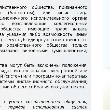
зяйственного общества, признанного
Возмещение расходов при
ным (банкротом), или иные лица
направлении в командировку и
диноличного исполнительного органа
размеры суточных
бо возглавляющие коллегиальный
10.04.2026
 общества, имеющие право давать
тва указания либо возможность иным
Новации по вопросам целевой
), несут субсидиарную ответственность
подготовки специалистов
ва хозяйственного общества только
 вызвано виновными (умышленными)
31.03.2026
ства могут быть включены положения,
рядок использования электронной или
й (систем) или программно-аппаратных
системы дистанционного обслуживания)
ении общего собрания его участников.
 в устав хозяйственного общества,
и порядок использования систем