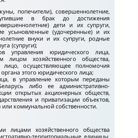
екуны, попечители), совершеннолетние,
тупившие в брак до достижения
овершеннолетние) дети и их супруги,
ие усыновленные (удочеренные) и их
ннолетние внуки и их супруги, родные
уга (супруги);
ов управления юридического лица,
м лицом хозяйственного общества,
е лицо, осуществляющее полномочия
органа этого юридического лица;
ица, в управление которым переданы
Беларусь либо ее административно-
кции открытых акционерных обществ,
дарствления и приватизации объектов,
й или коммунальной собственности
.
ми лицами хозяйственного общества
истративно-территориальные единицы,