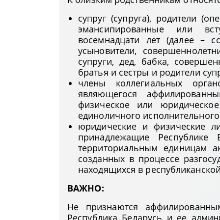
супруг (супруга), родители (оп
эмансипированные или вс
восемнадцати лет (далее – с
усыновители, совершеннолетн
супруги, дед, бабка, соверше
братья и сестры и родители супр
члены коллегиальных орган
являющегося аффилированны
физическое или юридическо
единоличного исполнительного 
юридические и физические л
принадлежащие Республике 
территориальным единицам а
созданных в процессе разгосу
находящихся в республиканско
ВАЖНО:
Не признаются аффилированны
Республика Беларусь и ее админ