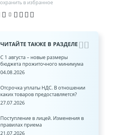
охранить в избранное
ЧИТАЙТЕ ТАКЖЕ В РАЗДЕЛЕ
С 1 августа – новые размеры
ЭТАЛОН-ONLINE: н
бюджета прожиточного минимума
функции
04.08.2026
15.06.2026
Отсрочка уплаты НДС. В отношении
Быстро и удобно: о
каких товаров предоставляется?
ЭТАЛОН-ONLINE че
«Оплати»!
27.07.2026
03.06.2026
Поступление в лицей. Изменения в
правилах приема
С 1 июня 2026 г. ст
рефинансирования 
21.07.2026