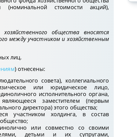
авного фонда хозяйственного общества
(номинальной стоимости акций),
 хозяйственного общества вносятся
ного между участником и хозяйственным
ых лиц.
ениям
) отнесены:
людательного совета), коллегиального
изическое или юридическое лицо,
диноличного исполнительного органа,
являющееся заместителем (первым
ального директора) этого общества;
еся участником холдинга, в состав
 общество;
динолично или совместно со своими
ителями, детьми и их супругами,