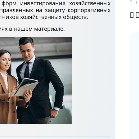
С
 форм инвестирования хозяйственных
аправленных на защиту корпоративных
стников хозяйственных обществ.
ях в нашем материале.
Новая форма электронного счета-
фактуры и порядок его создания,
заполнения, хранения
18.05.2026
Доступ к актуальному
законодательству Республики
Беларусь в вашем смартфоне: новая
версия мобильного приложения
ЭТАЛОН-ONLINE
14.04.2026