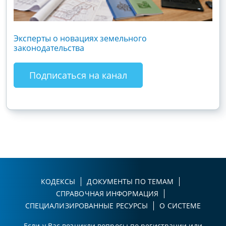
Эксперты о новациях земельного
Гос
законодательства
хоз
зак
Подписаться на канал
КОДЕКСЫ
ДОКУМЕНТЫ ПО ТЕМАМ
СПРАВОЧНАЯ ИНФОРМАЦИЯ
СПЕЦИАЛИЗИРОВАННЫЕ РЕСУРСЫ
О СИСТЕМЕ
Если у Вас возникли вопросы по регистрации или