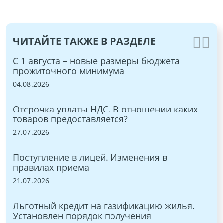
ЧИТАЙТЕ ТАКЖЕ В РАЗДЕЛЕ
ы и
С 1 августа – новые размеры бюджета
ЭТ
прожиточного минимума
15.
04.08.2026
Бы
Отсрочка уплаты НДС. В отношении каких
ON
товаров предоставляется?
03.
:
27.07.2026
С 
Поступление в лицей. Изменения в
9,
правилах приема
27.
21.07.2026
в
Но
Льготный кредит на газификацию жилья.
ра
Установлен порядок получения
22.