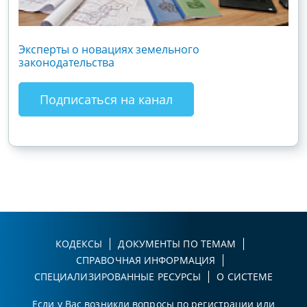
Эксперты о новациях земельного
Гос
законодательства
хоз
зак
Подписаться на канал
КОДЕКСЫ
ДОКУМЕНТЫ ПО ТЕМАМ
СПРАВОЧНАЯ ИНФОРМАЦИЯ
СПЕЦИАЛИЗИРОВАННЫЕ РЕСУРСЫ
О СИСТЕМЕ
Если у Вас возникли вопросы по регистрации или