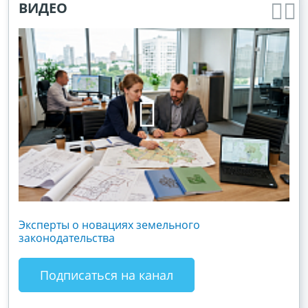
ВИДЕО
Эксперты о новациях земельного
Гос
законодательства
хоз
зак
Подписаться на канал