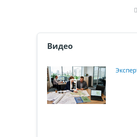
Видео
ющий этап
Экспер
ового суда