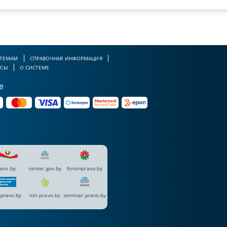
 ТЕМАМ
СПРАВОЧНАЯ ИНФОРМАЦИЯ
РСЫ
О СИСТЕМЕ
е
avo.by
center.gov.by
forumpravo.by
pravo.by
mir.pravo.by
seminar.pravo.by