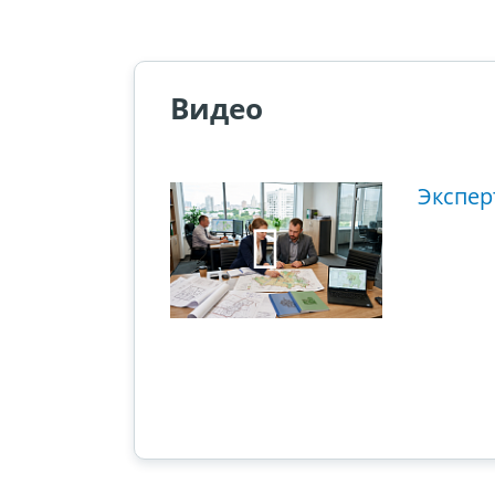
Видео
ющий этап
Экспер
ового суда