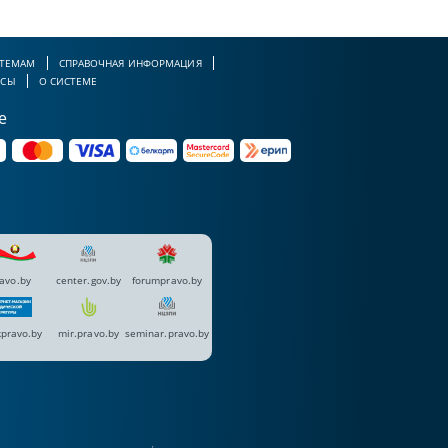
 ТЕМАМ
СПРАВОЧНАЯ ИНФОРМАЦИЯ
РСЫ
О СИСТЕМЕ
е
avo.by
center.gov.by
forumpravo.by
pravo.by
mir.pravo.by
seminar.pravo.by