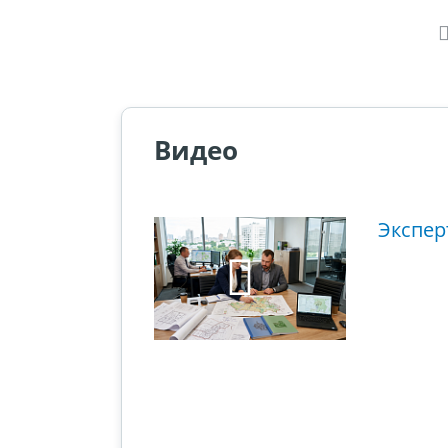
Видео
ющий этап
Экспер
ового суда