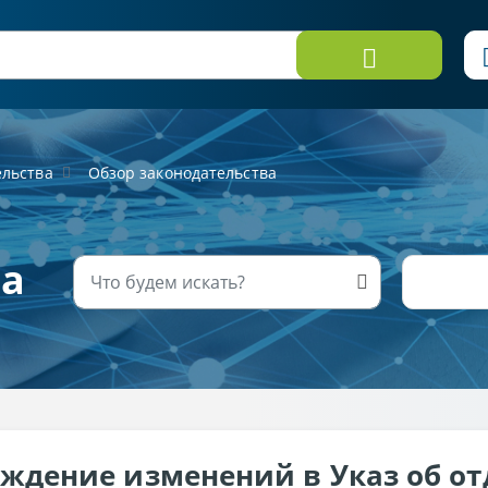
ельства
Обзор законодательства
ва
ждение изменений в Указ об от