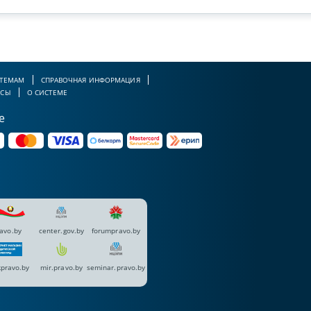
 ТЕМАМ
СПРАВОЧНАЯ ИНФОРМАЦИЯ
РСЫ
О СИСТЕМЕ
е
avo.by
center.gov.by
forumpravo.by
pravo.by
mir.pravo.by
seminar.pravo.by