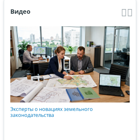
Видео
кого
Эксперты о новациях земельного
Гос
вой
законодательства
хоз
оты
зак