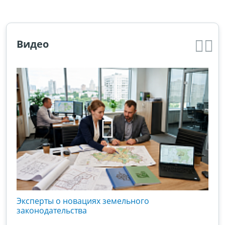
Видео
кого
Эксперты о новациях земельного
Гос
вой
законодательства
хоз
оты
зак